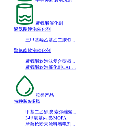
聚氨酯催化剂
聚氨酯硬泡催化剂
三甲基羟乙基乙二胺/D...
聚氨酯软泡催化剂
聚氨酯软泡沫复合型叔...
聚氨酯软泡催化剂CAT ...
胺类产品
特种胺&多胺
甲基二乙醇胺 索尔维聚...
3-甲氧基丙胺/MOPA
摩擦枪粉末涂料增电剂...