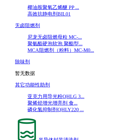
椰油胺聚氧乙烯醚 PP ...
高效抗静电剂BIL01
无卤阻燃剂
尼龙无卤阻燃母粒 MC-...
聚氨酯硬泡软泡 聚酯型...
MCA阻燃剂（粉料）MC-M0...
除味剂
暂无数据
其它功能性助剂
亚克力用导光粉QHLG 3...
聚烯烃增光增亮剂 食...
磷化氢抑制剂QHLY220 ...
半导体封装清洗剂