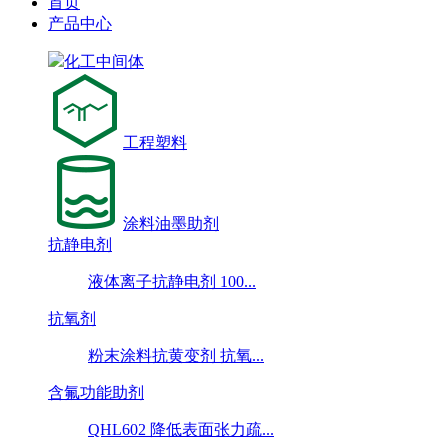
首页
产品中心
化工中间体
工程塑料
涂料油墨助剂
抗静电剂
液体离子抗静电剂 100...
抗氧剂
粉末涂料抗黄变剂 抗氧...
含氟功能助剂
QHL602 降低表面张力疏...