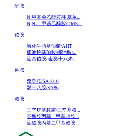
醇胺
N-甲基单乙醇胺/甲基单...
N,N-二甲基乙醇胺/DME...
伯胺
氢化牛脂基伯胺/AHT
椰油烷基伯胺/椰油胺/...
油基伯胺/油胺/十八烯...
仲胺
双癸胺/SA1010
双十八胺/SA86
叔胺
三辛烷基叔胺/三辛基叔...
芥酰胺丙基二甲基叔胺...
油酰胺丙基二甲基叔胺...