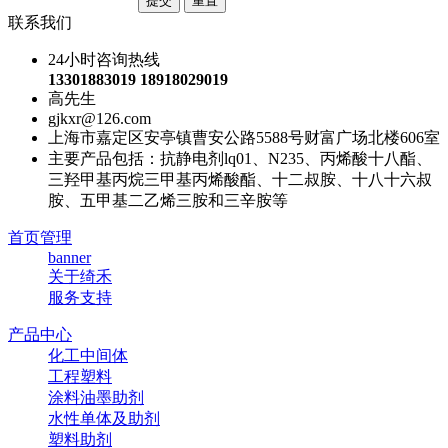
联系我们
24小时咨询热线
13301883019 18918029019
高先生
gjkxr@126.com
上海市嘉定区安亭镇曹安公路5588号财富广场北楼606室
主要产品包括：抗静电剂lq01、N235、丙烯酸十八酯、
三羟甲基丙烷三甲基丙烯酸酯、十二叔胺、十八十六叔
胺、五甲基二乙烯三胺和三辛胺等
首页管理
banner
关于绮禾
服务支持
产品中心
化工中间体
工程塑料
涂料油墨助剂
水性单体及助剂
塑料助剂