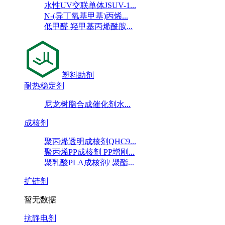
水性UV交联单体JSUV-1...
N-(异丁氧基甲基)丙烯...
低甲醛 羟甲基丙烯酰胺...
塑料助剂
耐热稳定剂
尼龙树脂合成催化剂水...
成核剂
聚丙烯透明成核剂QHC9...
聚丙烯PP成核剂 PP增刚...
聚乳酸PLA成核剂/ 聚酯...
扩链剂
暂无数据
抗静电剂