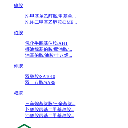
醇胺
N-甲基单乙醇胺/甲基单...
N,N-二甲基乙醇胺/DME...
伯胺
氢化牛脂基伯胺/AHT
椰油烷基伯胺/椰油胺/...
油基伯胺/油胺/十八烯...
仲胺
双癸胺/SA1010
双十八胺/SA86
叔胺
三辛烷基叔胺/三辛基叔...
芥酰胺丙基二甲基叔胺...
油酰胺丙基二甲基叔胺...