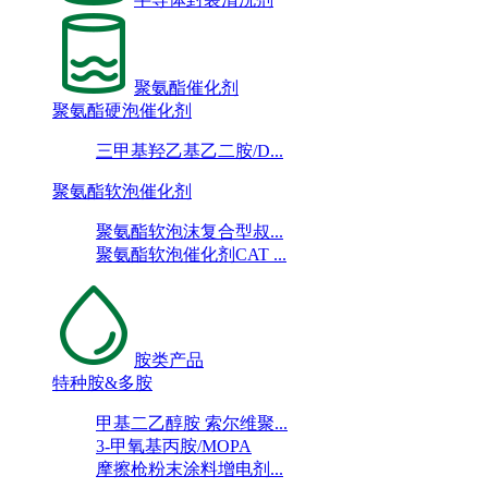
聚氨酯催化剂
聚氨酯硬泡催化剂
三甲基羟乙基乙二胺/D...
聚氨酯软泡催化剂
聚氨酯软泡沫复合型叔...
聚氨酯软泡催化剂CAT ...
胺类产品
特种胺&多胺
甲基二乙醇胺 索尔维聚...
3-甲氧基丙胺/MOPA
摩擦枪粉末涂料增电剂...