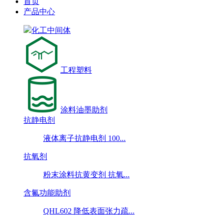
首页
产品中心
化工中间体
工程塑料
涂料油墨助剂
抗静电剂
液体离子抗静电剂 100...
抗氧剂
粉末涂料抗黄变剂 抗氧...
含氟功能助剂
QHL602 降低表面张力疏...