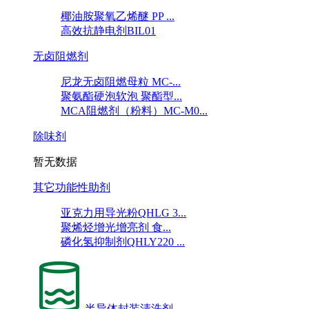
椰油胺聚氧乙烯醚 PP ...
高效抗静电剂BIL01
无卤阻燃剂
尼龙无卤阻燃母粒 MC-...
聚氨酯硬泡软泡 聚酯型...
MCA阻燃剂（粉料）MC-M0...
除味剂
暂无数据
其它功能性助剂
亚克力用导光粉QHLG 3...
聚烯烃增光增亮剂 食...
磷化氢抑制剂QHLY220 ...
半导体封装清洗剂