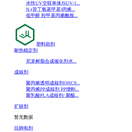
水性UV交联单体JSUV-1...
N-(异丁氧基甲基)丙烯...
低甲醛 羟甲基丙烯酰胺...
塑料助剂
耐热稳定剂
尼龙树脂合成催化剂水...
成核剂
聚丙烯透明成核剂QHC9...
聚丙烯PP成核剂 PP增刚...
聚乳酸PLA成核剂/ 聚酯...
扩链剂
暂无数据
抗静电剂