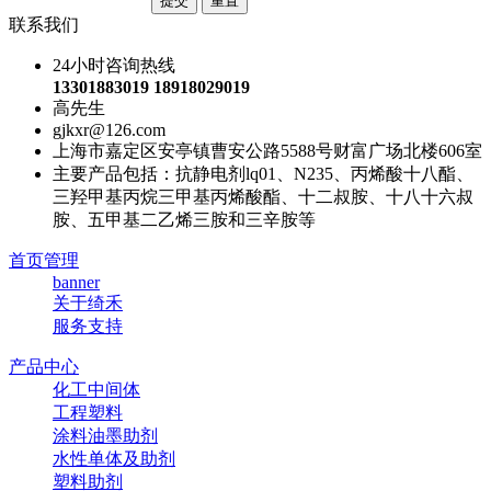
联系我们
24小时咨询热线
13301883019 18918029019
高先生
gjkxr@126.com
上海市嘉定区安亭镇曹安公路5588号财富广场北楼606室
主要产品包括：抗静电剂lq01、N235、丙烯酸十八酯、
三羟甲基丙烷三甲基丙烯酸酯、十二叔胺、十八十六叔
胺、五甲基二乙烯三胺和三辛胺等
首页管理
banner
关于绮禾
服务支持
产品中心
化工中间体
工程塑料
涂料油墨助剂
水性单体及助剂
塑料助剂