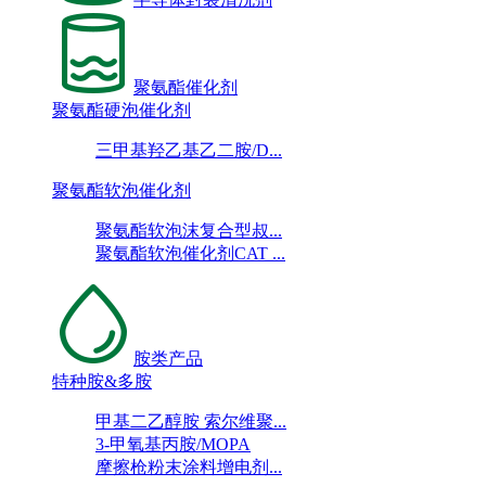
聚氨酯催化剂
聚氨酯硬泡催化剂
三甲基羟乙基乙二胺/D...
聚氨酯软泡催化剂
聚氨酯软泡沫复合型叔...
聚氨酯软泡催化剂CAT ...
胺类产品
特种胺&多胺
甲基二乙醇胺 索尔维聚...
3-甲氧基丙胺/MOPA
摩擦枪粉末涂料增电剂...