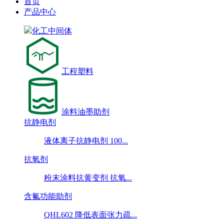
首页
产品中心
化工中间体
工程塑料
涂料油墨助剂
抗静电剂
液体离子抗静电剂 100...
抗氧剂
粉末涂料抗黄变剂 抗氧...
含氟功能助剂
QHL602 降低表面张力疏...