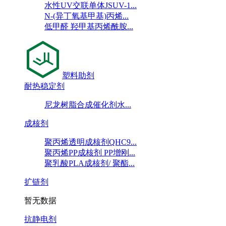
水性UV交联单体JSUV-1...
N-(异丁氧基甲基)丙烯...
低甲醛 羟甲基丙烯酰胺...
塑料助剂
耐热稳定剂
尼龙树脂合成催化剂水...
成核剂
聚丙烯透明成核剂QHC9...
聚丙烯PP成核剂 PP增刚...
聚乳酸PLA成核剂/ 聚酯...
扩链剂
暂无数据
抗静电剂