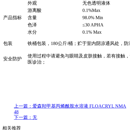
外观
无色透明液体
游离酸
0.1%Max
产品指标
含量
98.0% Min
色泽
≤30 APHA
水分
0.1% Max
包装
铁桶包装，180公斤/桶；贮于室内阴凉通风处，
使用过程中请避免与眼睛及皮肤接触，若有接触，
安全防护
医诊治；
上一篇：
爱森羟甲基丙烯酰胺水溶液 FLOACRYL NMA
48
下一篇：
无
相关推荐