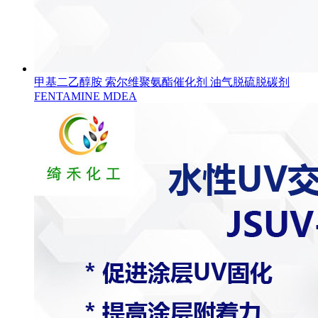
甲基二乙醇胺 索尔维聚氨酯催化剂 油气脱硫脱碳剂
FENTAMINE MDEA