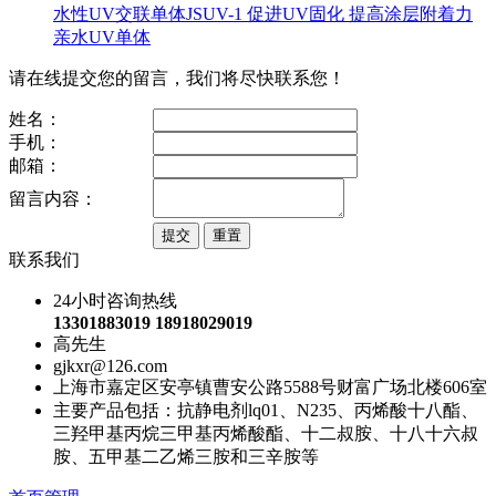
水性UV交联单体JSUV-1 促进UV固化 提高涂层附着力
亲水UV单体
请在线提交您的留言，我们将尽快联系您！
姓名：
手机：
邮箱：
留言内容：
联系我们
24小时咨询热线
13301883019 18918029019
高先生
gjkxr@126.com
上海市嘉定区安亭镇曹安公路5588号财富广场北楼606室
主要产品包括：抗静电剂lq01、N235、丙烯酸十八酯、
三羟甲基丙烷三甲基丙烯酸酯、十二叔胺、十八十六叔
胺、五甲基二乙烯三胺和三辛胺等