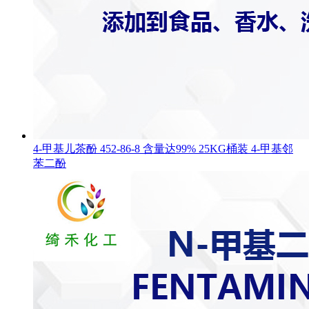
4-甲基儿茶酚 452-86-8 含量达99% 25KG桶装 4-甲基邻
苯二酚