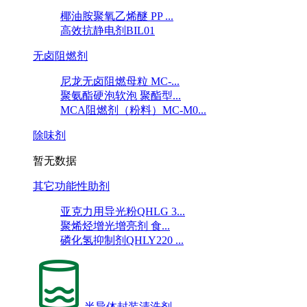
椰油胺聚氧乙烯醚 PP ...
高效抗静电剂BIL01
无卤阻燃剂
尼龙无卤阻燃母粒 MC-...
聚氨酯硬泡软泡 聚酯型...
MCA阻燃剂（粉料）MC-M0...
除味剂
暂无数据
其它功能性助剂
亚克力用导光粉QHLG 3...
聚烯烃增光增亮剂 食...
磷化氢抑制剂QHLY220 ...
半导体封装清洗剂