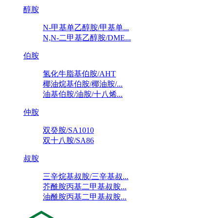
醇胺
N-甲基单乙醇胺/甲基单...
N,N-二甲基乙醇胺/DME...
伯胺
氢化牛脂基伯胺/AHT
椰油烷基伯胺/椰油胺/...
油基伯胺/油胺/十八烯...
仲胺
双癸胺/SA1010
双十八胺/SA86
叔胺
三辛烷基叔胺/三辛基叔...
芥酰胺丙基二甲基叔胺...
油酰胺丙基二甲基叔胺...