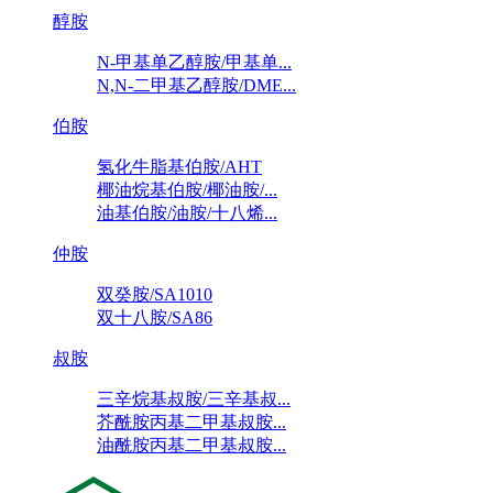
醇胺
N-甲基单乙醇胺/甲基单...
N,N-二甲基乙醇胺/DME...
伯胺
氢化牛脂基伯胺/AHT
椰油烷基伯胺/椰油胺/...
油基伯胺/油胺/十八烯...
仲胺
双癸胺/SA1010
双十八胺/SA86
叔胺
三辛烷基叔胺/三辛基叔...
芥酰胺丙基二甲基叔胺...
油酰胺丙基二甲基叔胺...