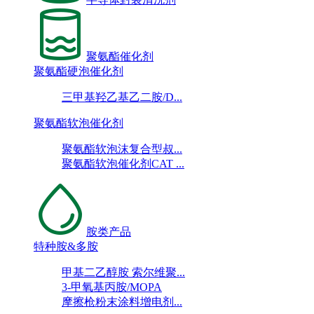
聚氨酯催化剂
聚氨酯硬泡催化剂
三甲基羟乙基乙二胺/D...
聚氨酯软泡催化剂
聚氨酯软泡沫复合型叔...
聚氨酯软泡催化剂CAT ...
胺类产品
特种胺&多胺
甲基二乙醇胺 索尔维聚...
3-甲氧基丙胺/MOPA
摩擦枪粉末涂料增电剂...