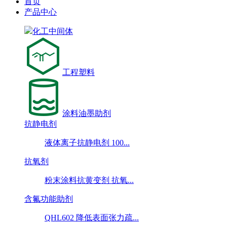
首页
产品中心
化工中间体
工程塑料
涂料油墨助剂
抗静电剂
液体离子抗静电剂 100...
抗氧剂
粉末涂料抗黄变剂 抗氧...
含氟功能助剂
QHL602 降低表面张力疏...