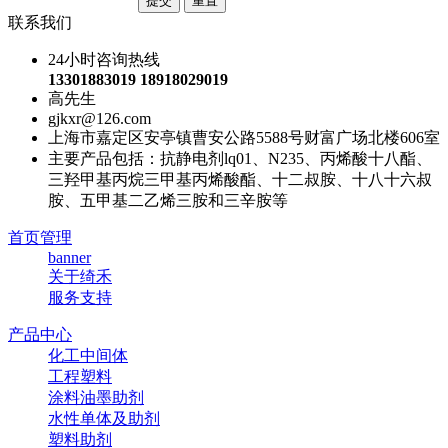
联系我们
24小时咨询热线
13301883019 18918029019
高先生
gjkxr@126.com
上海市嘉定区安亭镇曹安公路5588号财富广场北楼606室
主要产品包括：抗静电剂lq01、N235、丙烯酸十八酯、
三羟甲基丙烷三甲基丙烯酸酯、十二叔胺、十八十六叔
胺、五甲基二乙烯三胺和三辛胺等
首页管理
banner
关于绮禾
服务支持
产品中心
化工中间体
工程塑料
涂料油墨助剂
水性单体及助剂
塑料助剂