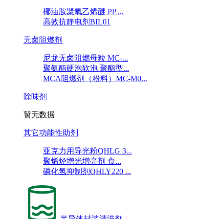
椰油胺聚氧乙烯醚 PP ...
高效抗静电剂BIL01
无卤阻燃剂
尼龙无卤阻燃母粒 MC-...
聚氨酯硬泡软泡 聚酯型...
MCA阻燃剂（粉料）MC-M0...
除味剂
暂无数据
其它功能性助剂
亚克力用导光粉QHLG 3...
聚烯烃增光增亮剂 食...
磷化氢抑制剂QHLY220 ...
半导体封装清洗剂