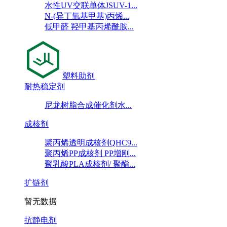
水性UV交联单体JSUV-1...
N-(异丁氧基甲基)丙烯...
低甲醛 羟甲基丙烯酰胺...
塑料助剂
耐热稳定剂
尼龙树脂合成催化剂水...
成核剂
聚丙烯透明成核剂QHC9...
聚丙烯PP成核剂 PP增刚...
聚乳酸PLA成核剂/ 聚酯...
扩链剂
暂无数据
抗静电剂