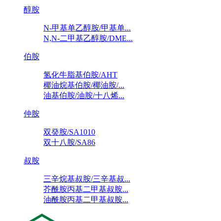
醇胺
N-甲基单乙醇胺/甲基单...
N,N-二甲基乙醇胺/DME...
伯胺
氢化牛脂基伯胺/AHT
椰油烷基伯胺/椰油胺/...
油基伯胺/油胺/十八烯...
仲胺
双癸胺/SA1010
双十八胺/SA86
叔胺
三辛烷基叔胺/三辛基叔...
芥酰胺丙基二甲基叔胺...
油酰胺丙基二甲基叔胺...