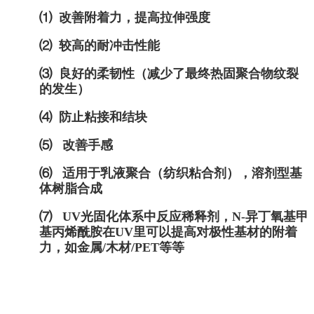
⑴
改善附着力，提高拉伸强度
⑵
较高的耐冲击性能
⑶
良好的柔韧性（减少了最终热固聚合物纹裂
的发生）
⑷ 防止粘接和结块
⑸
改善手感
⑹
适用于乳液聚合（纺织粘合剂），溶剂型基
体树脂合成
⑺
UV光固化体系中反应稀释剂，N-异丁氧基甲
基丙烯酰胺在UV里可以提高对极性基材的附着
力，如金属/木材/PET等等