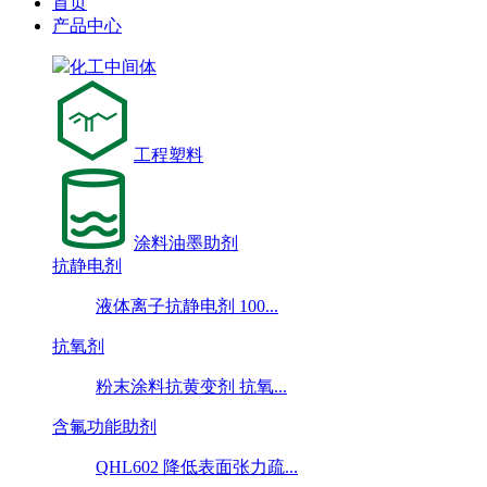
首页
产品中心
化工中间体
工程塑料
涂料油墨助剂
抗静电剂
液体离子抗静电剂 100...
抗氧剂
粉末涂料抗黄变剂 抗氧...
含氟功能助剂
QHL602 降低表面张力疏...