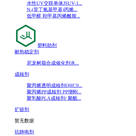
水性UV交联单体JSUV-1...
N-(异丁氧基甲基)丙烯...
低甲醛 羟甲基丙烯酰胺...
塑料助剂
耐热稳定剂
尼龙树脂合成催化剂水...
成核剂
聚丙烯透明成核剂QHC9...
聚丙烯PP成核剂 PP增刚...
聚乳酸PLA成核剂/ 聚酯...
扩链剂
暂无数据
抗静电剂