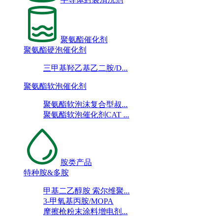
聚氨酯催化剂
聚氨酯硬泡催化剂
三甲基羟乙基乙二胺/D...
聚氨酯软泡催化剂
聚氨酯软泡沫复合型叔...
聚氨酯软泡催化剂CAT ...
胺类产品
特种胺&多胺
甲基二乙醇胺 索尔维聚...
3-甲氧基丙胺/MOPA
摩擦枪粉末涂料增电剂...