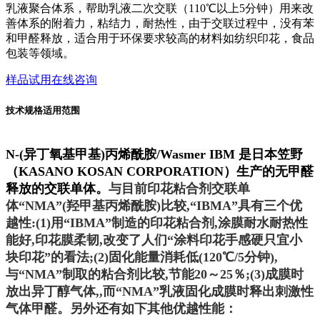
乳液聚合体系，帮助乳液二次交联（110℃以上5分钟）用来改
善体系的附着力，粘结力，耐热性，由于交联过程中，没有苯
和甲醛释放，适合用于环保要求较高的材料如纺织印花，食品
包装等领域。
样品试用
在线咨询
技术规格
适用范围
N-(异丁氧基甲基)丙烯酰胺/Wasmer IBM 是
日本笠野
（
KASANO KOSAN CORPORATION）生产的无甲醛
释放的交联单体。
与目前印花粘合剂交联单
体“NMA”(羟甲基丙烯酰胺)比较,“IBMA”具有三个优
越性:(1)用“IBMA”制造的印花粘合剂,涂膜耐水耐热性
能好,印花膜柔韧,改变了人们“涂料印花手感硬只宜小
块印花”的看法;(2)固化能量消耗低(120℃/5分钟),
与“NMA”制取的粘合剂比较,节能20～25％;(3)成膜时
放出异丁醇气体,,而“NMA”乳液固化成膜时释出刺激性
气体甲醛。另外还有如下其他优越性能：