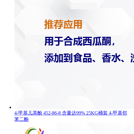
4-甲基儿茶酚 452-86-8 含量达99% 25KG桶装 4-甲基邻
苯二酚