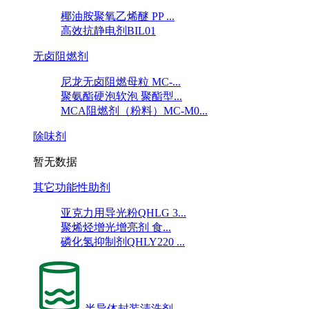
椰油胺聚氧乙烯醚 PP ...
高效抗静电剂BIL01
无卤阻燃剂
尼龙无卤阻燃母粒 MC-...
聚氨酯硬泡软泡 聚酯型...
MCA阻燃剂（粉料）MC-M0...
除味剂
暂无数据
其它功能性助剂
亚克力用导光粉QHLG 3...
聚烯烃增光增亮剂 食...
磷化氢抑制剂QHLY220 ...
半导体封装清洗剂