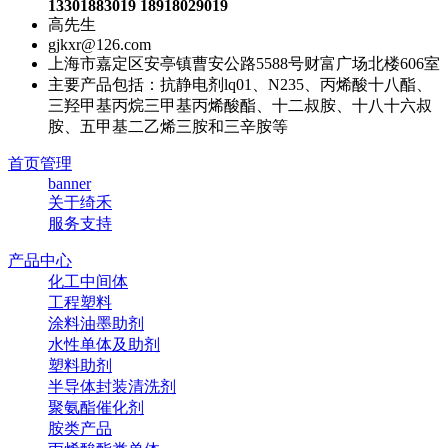
13301883019 18918029019
高先生
gjkxr@126.com
上海市嘉定区安亭镇曹安公路5588号财富广场北楼606室
主要产品包括：抗静电剂lq01、N235、丙烯酸十八酯、
三羟甲基丙烷三甲基丙烯酸酯、十二叔胺、十八十六叔
胺、五甲基二乙烯三胺和三辛胺等
首页管理
banner
关于绮禾
服务支持
产品中心
化工中间体
工程塑料
涂料油墨助剂
水性单体及助剂
塑料助剂
半导体封装清洗剂
聚氨酯催化剂
胺类产品