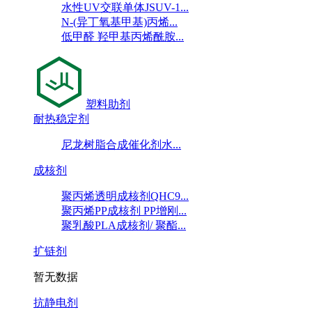
水性UV交联单体JSUV-1...
N-(异丁氧基甲基)丙烯...
低甲醛 羟甲基丙烯酰胺...
塑料助剂
耐热稳定剂
尼龙树脂合成催化剂水...
成核剂
聚丙烯透明成核剂QHC9...
聚丙烯PP成核剂 PP增刚...
聚乳酸PLA成核剂/ 聚酯...
扩链剂
暂无数据
抗静电剂