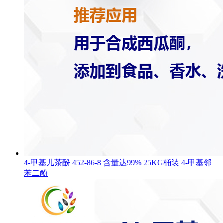
4-甲基儿茶酚 452-86-8 含量达99% 25KG桶装 4-甲基邻
苯二酚