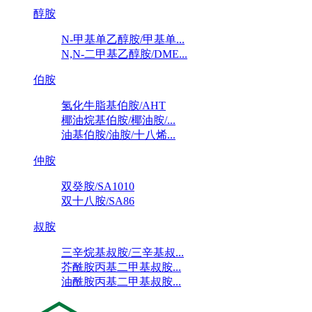
醇胺
N-甲基单乙醇胺/甲基单...
N,N-二甲基乙醇胺/DME...
伯胺
氢化牛脂基伯胺/AHT
椰油烷基伯胺/椰油胺/...
油基伯胺/油胺/十八烯...
仲胺
双癸胺/SA1010
双十八胺/SA86
叔胺
三辛烷基叔胺/三辛基叔...
芥酰胺丙基二甲基叔胺...
油酰胺丙基二甲基叔胺...