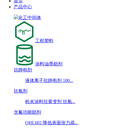
首页
产品中心
化工中间体
工程塑料
涂料油墨助剂
抗静电剂
液体离子抗静电剂 100...
抗氧剂
粉末涂料抗黄变剂 抗氧...
含氟功能助剂
QHL602 降低表面张力疏...