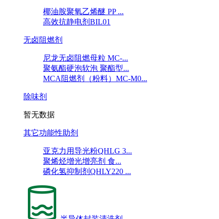
椰油胺聚氧乙烯醚 PP ...
高效抗静电剂BIL01
无卤阻燃剂
尼龙无卤阻燃母粒 MC-...
聚氨酯硬泡软泡 聚酯型...
MCA阻燃剂（粉料）MC-M0...
除味剂
暂无数据
其它功能性助剂
亚克力用导光粉QHLG 3...
聚烯烃增光增亮剂 食...
磷化氢抑制剂QHLY220 ...
半导体封装清洗剂