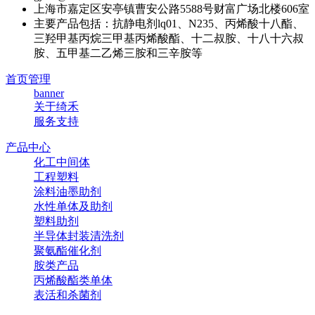
上海市嘉定区安亭镇曹安公路5588号财富广场北楼606室
主要产品包括：抗静电剂lq01、N235、丙烯酸十八酯、
三羟甲基丙烷三甲基丙烯酸酯、十二叔胺、十八十六叔
胺、五甲基二乙烯三胺和三辛胺等
首页管理
banner
关于绮禾
服务支持
产品中心
化工中间体
工程塑料
涂料油墨助剂
水性单体及助剂
塑料助剂
半导体封装清洗剂
聚氨酯催化剂
胺类产品
丙烯酸酯类单体
表活和杀菌剂