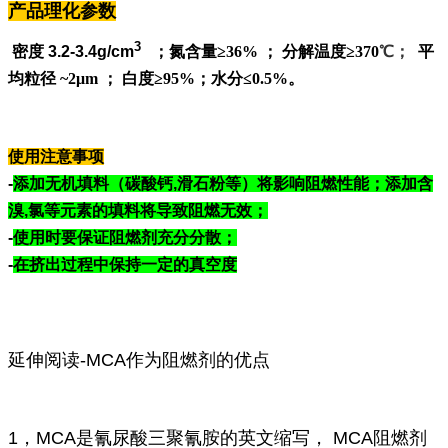
产品理化参数
3
密度 3.2-3.4g/cm
；氮含量
≥36% ； 分解温度
≥370
℃；
平
均粒径 ~2
μ
m ； 白度
≥95%
；水分
≤
0.5%。
使用注意事项
-
添加无机填料（碳酸钙,滑石粉等）将影响阻燃性能；添加含
溴,氯等元素的填料将导致阻燃无效；
-
使用时要保证阻燃剂充分分散；
-
在挤出过程中保持一定的真空度
延伸阅读-
MCA作为阻燃剂的优点
1，MCA是氰尿酸三聚氰胺的英文缩写， MCA阻燃剂