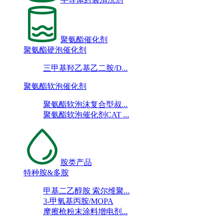
聚氨酯催化剂
聚氨酯硬泡催化剂
三甲基羟乙基乙二胺/D...
聚氨酯软泡催化剂
聚氨酯软泡沫复合型叔...
聚氨酯软泡催化剂CAT ...
胺类产品
特种胺&多胺
甲基二乙醇胺 索尔维聚...
3-甲氧基丙胺/MOPA
摩擦枪粉末涂料增电剂...