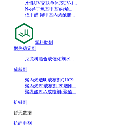
水性UV交联单体JSUV-1...
N-(异丁氧基甲基)丙烯...
低甲醛 羟甲基丙烯酰胺...
塑料助剂
耐热稳定剂
尼龙树脂合成催化剂水...
成核剂
聚丙烯透明成核剂QHC9...
聚丙烯PP成核剂 PP增刚...
聚乳酸PLA成核剂/ 聚酯...
扩链剂
暂无数据
抗静电剂