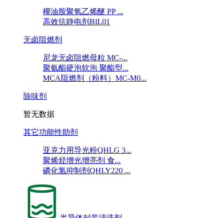
椰油胺聚氧乙烯醚 PP ...
高效抗静电剂BIL01
无卤阻燃剂
尼龙无卤阻燃母粒 MC-...
聚氨酯硬泡软泡 聚酯型...
MCA阻燃剂（粉料）MC-M0...
除味剂
暂无数据
其它功能性助剂
亚克力用导光粉QHLG 3...
聚烯烃增光增亮剂 食...
磷化氢抑制剂QHLY220 ...
半导体封装清洗剂