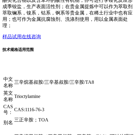
酚类化合物以及含苯环的酸性有机物；亦可进行季铵化反应形
成季铵盐，生产表面活性剂；在贵金属提炼中可以作为萃取剂
萃取镧系，镍系，钴系，锕系等贵金属，在稀土行业中也有应
用；也可作为金属抗腐蚀剂、洗涤剂使用，用以金属表面处
理；
样品试用
在线咨询
技术规格
适用范围
中文
三辛烷基叔胺/三辛基叔胺/三辛胺/TA8
名称
英文
Trioctylamine
名称
CAS
CAS:1116-76-3
号：
三正辛胺；TOA
别名