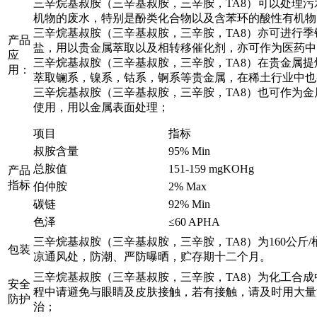
三辛烷基叔胺（三辛基叔胺，三辛胺，TA8）可以处理
机物的废水，特别是酚类化合物以及含苯环的酸性有机物
三辛烷基叔胺（三辛基叔胺，三辛胺，TA8）亦可进行
产品
盐，用以贵金属萃取以及相转移催化剂，亦可作为医药中
应
三辛烷基叔胺（三辛基叔胺，三辛胺，TA8）在贵金属
用：
萃取镧系，镍系，钴系，锕系等贵金属，在稀土行业中也
三辛烷基叔胺（三辛基叔胺，三辛胺，TA8）也可作为
使用，用以金属表面处理；
项目
指标
叔胺含量
95% Min
总胺值
151-159 mgKOHg
产品
指标
伯仲胺
2% Max
碳链
92% Min
色泽
≤60 APHA
三辛烷基叔胺（三辛基叔胺，三辛胺，TA8）为160公斤
包装
凉通风处，防潮、严防曝晒，贮存期十二个月。
三辛烷基叔胺（三辛基叔胺，三辛胺，TA8）为化工合
安全
程中请避免与眼睛及皮肤接触，若有接触，请及时用大量
防护
治；