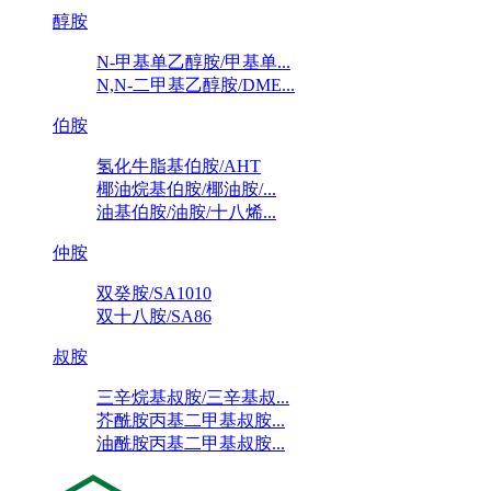
醇胺
N-甲基单乙醇胺/甲基单...
N,N-二甲基乙醇胺/DME...
伯胺
氢化牛脂基伯胺/AHT
椰油烷基伯胺/椰油胺/...
油基伯胺/油胺/十八烯...
仲胺
双癸胺/SA1010
双十八胺/SA86
叔胺
三辛烷基叔胺/三辛基叔...
芥酰胺丙基二甲基叔胺...
油酰胺丙基二甲基叔胺...