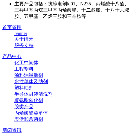
主要产品包括：抗静电剂lq01、N235、丙烯酸十八酯、
三羟甲基丙烷三甲基丙烯酸酯、十二叔胺、十八十六叔
胺、五甲基二乙烯三胺和三辛胺等
首页管理
banner
关于绮禾
服务支持
产品中心
化工中间体
工程塑料
涂料油墨助剂
水性单体及助剂
塑料助剂
半导体封装清洗剂
聚氨酯催化剂
胺类产品
丙烯酸酯类单体
表活和杀菌剂
新闻资讯