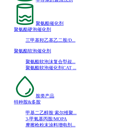
聚氨酯催化剂
聚氨酯硬泡催化剂
三甲基羟乙基乙二胺/D...
聚氨酯软泡催化剂
聚氨酯软泡沫复合型叔...
聚氨酯软泡催化剂CAT ...
胺类产品
特种胺&多胺
甲基二乙醇胺 索尔维聚...
3-甲氧基丙胺/MOPA
摩擦枪粉末涂料增电剂...