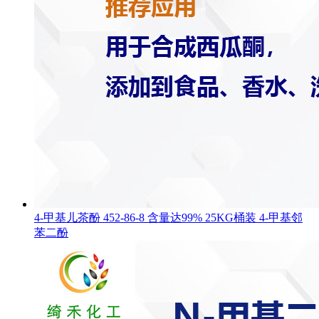
4-甲基儿茶酚 452-86-8 含量达99% 25KG桶装 4-甲基邻
苯二酚