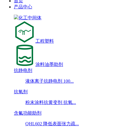
首页
产品中心
化工中间体
工程塑料
涂料油墨助剂
抗静电剂
液体离子抗静电剂 100...
抗氧剂
粉末涂料抗黄变剂 抗氧...
含氟功能助剂
QHL602 降低表面张力疏...