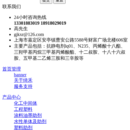
联系我们
24小时咨询热线
13301883019 18918029019
高先生
gjkxr@126.com
上海市嘉定区安亭镇曹安公路5588号财富广场北楼606室
主要产品包括：抗静电剂lq01、N235、丙烯酸十八酯、
三羟甲基丙烷三甲基丙烯酸酯、十二叔胺、十八十六叔
胺、五甲基二乙烯三胺和三辛胺等
首页管理
banner
关于绮禾
服务支持
产品中心
化工中间体
工程塑料
涂料油墨助剂
水性单体及助剂
塑料助剂