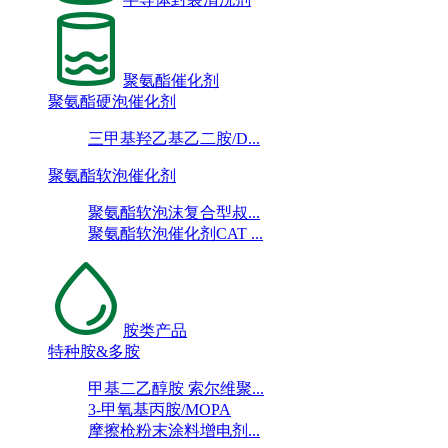
聚氨酯催化剂
聚氨酯硬泡催化剂
三甲基羟乙基乙二胺/D...
聚氨酯软泡催化剂
聚氨酯软泡沫复合型叔...
聚氨酯软泡催化剂CAT ...
胺类产品
特种胺&多胺
甲基二乙醇胺 索尔维聚...
3-甲氧基丙胺/MOPA
摩擦枪粉末涂料增电剂...