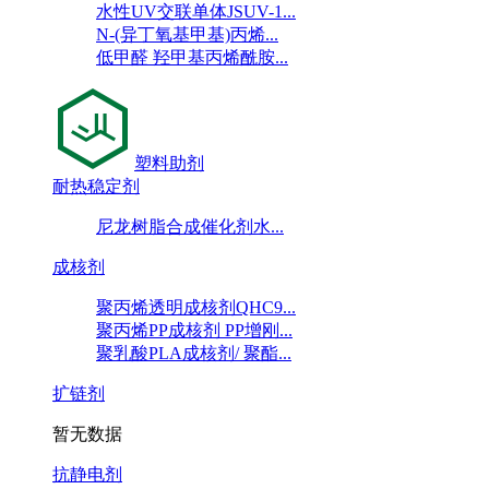
水性UV交联单体JSUV-1...
N-(异丁氧基甲基)丙烯...
低甲醛 羟甲基丙烯酰胺...
塑料助剂
耐热稳定剂
尼龙树脂合成催化剂水...
成核剂
聚丙烯透明成核剂QHC9...
聚丙烯PP成核剂 PP增刚...
聚乳酸PLA成核剂/ 聚酯...
扩链剂
暂无数据
抗静电剂