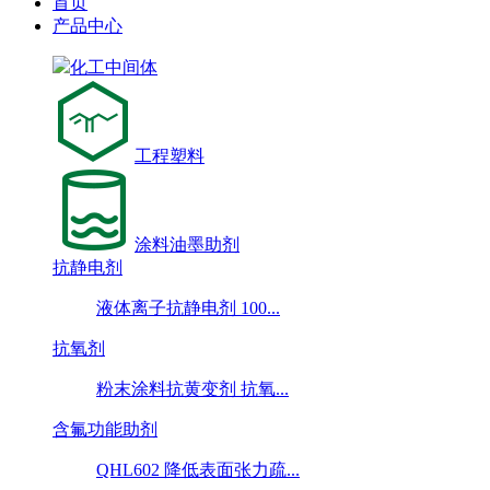
首页
产品中心
化工中间体
工程塑料
涂料油墨助剂
抗静电剂
液体离子抗静电剂 100...
抗氧剂
粉末涂料抗黄变剂 抗氧...
含氟功能助剂
QHL602 降低表面张力疏...