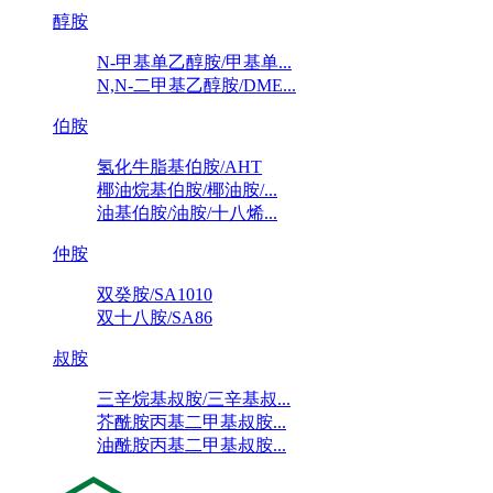
醇胺
N-甲基单乙醇胺/甲基单...
N,N-二甲基乙醇胺/DME...
伯胺
氢化牛脂基伯胺/AHT
椰油烷基伯胺/椰油胺/...
油基伯胺/油胺/十八烯...
仲胺
双癸胺/SA1010
双十八胺/SA86
叔胺
三辛烷基叔胺/三辛基叔...
芥酰胺丙基二甲基叔胺...
油酰胺丙基二甲基叔胺...