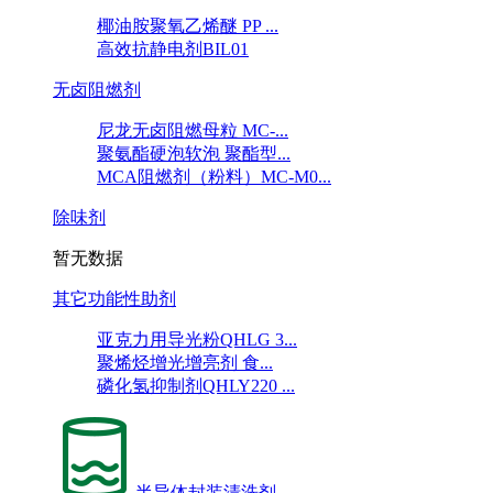
椰油胺聚氧乙烯醚 PP ...
高效抗静电剂BIL01
无卤阻燃剂
尼龙无卤阻燃母粒 MC-...
聚氨酯硬泡软泡 聚酯型...
MCA阻燃剂（粉料）MC-M0...
除味剂
暂无数据
其它功能性助剂
亚克力用导光粉QHLG 3...
聚烯烃增光增亮剂 食...
磷化氢抑制剂QHLY220 ...
半导体封装清洗剂