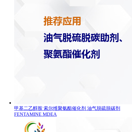
甲基二乙醇胺 索尔维聚氨酯催化剂 油气脱硫脱碳剂
FENTAMINE MDEA