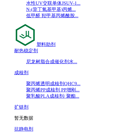
水性UV交联单体JSUV-1...
N-(异丁氧基甲基)丙烯...
低甲醛 羟甲基丙烯酰胺...
塑料助剂
耐热稳定剂
尼龙树脂合成催化剂水...
成核剂
聚丙烯透明成核剂QHC9...
聚丙烯PP成核剂 PP增刚...
聚乳酸PLA成核剂/ 聚酯...
扩链剂
暂无数据
抗静电剂