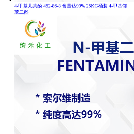
4-甲基儿茶酚 452-86-8 含量达99% 25KG桶装 4-甲基邻
苯二酚