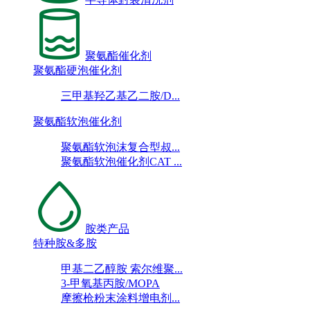
聚氨酯催化剂
聚氨酯硬泡催化剂
三甲基羟乙基乙二胺/D...
聚氨酯软泡催化剂
聚氨酯软泡沫复合型叔...
聚氨酯软泡催化剂CAT ...
胺类产品
特种胺&多胺
甲基二乙醇胺 索尔维聚...
3-甲氧基丙胺/MOPA
摩擦枪粉末涂料增电剂...