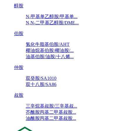
醇胺
N-甲基单乙醇胺/甲基单...
N,N-二甲基乙醇胺/DME...
伯胺
氢化牛脂基伯胺/AHT
椰油烷基伯胺/椰油胺/...
油基伯胺/油胺/十八烯...
仲胺
双癸胺/SA1010
双十八胺/SA86
叔胺
三辛烷基叔胺/三辛基叔...
芥酰胺丙基二甲基叔胺...
油酰胺丙基二甲基叔胺...