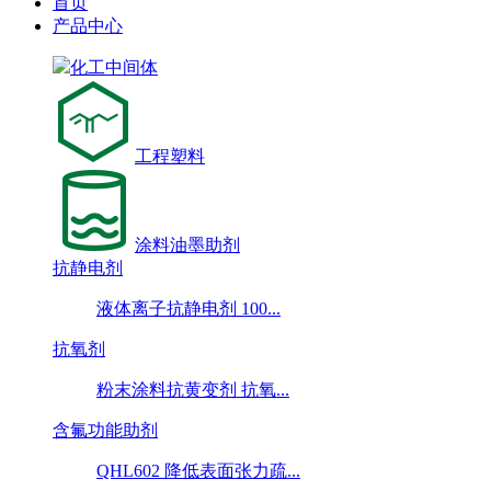
首页
产品中心
化工中间体
工程塑料
涂料油墨助剂
抗静电剂
液体离子抗静电剂 100...
抗氧剂
粉末涂料抗黄变剂 抗氧...
含氟功能助剂
QHL602 降低表面张力疏...