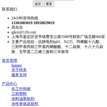
联系我们
24小时咨询热线
13301883019 18918029019
高先生
gjkxr@126.com
上海市嘉定区安亭镇曹安公路5588号财富广场北楼606室
主要产品包括：抗静电剂lq01、N235、丙烯酸十八酯、
三羟甲基丙烷三甲基丙烯酸酯、十二叔胺、十八十六叔
胺、五甲基二乙烯三胺和三辛胺等
首页管理
banner
关于绮禾
服务支持
产品中心
化工中间体
工程塑料
涂料油墨助剂
水性单体及助剂