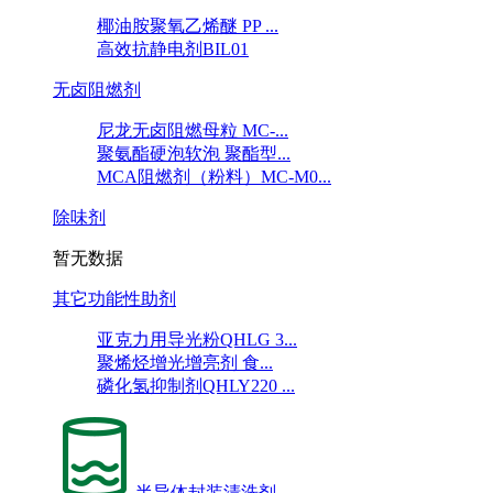
椰油胺聚氧乙烯醚 PP ...
高效抗静电剂BIL01
无卤阻燃剂
尼龙无卤阻燃母粒 MC-...
聚氨酯硬泡软泡 聚酯型...
MCA阻燃剂（粉料）MC-M0...
除味剂
暂无数据
其它功能性助剂
亚克力用导光粉QHLG 3...
聚烯烃增光增亮剂 食...
磷化氢抑制剂QHLY220 ...
半导体封装清洗剂