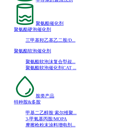
聚氨酯催化剂
聚氨酯硬泡催化剂
三甲基羟乙基乙二胺/D...
聚氨酯软泡催化剂
聚氨酯软泡沫复合型叔...
聚氨酯软泡催化剂CAT ...
胺类产品
特种胺&多胺
甲基二乙醇胺 索尔维聚...
3-甲氧基丙胺/MOPA
摩擦枪粉末涂料增电剂...