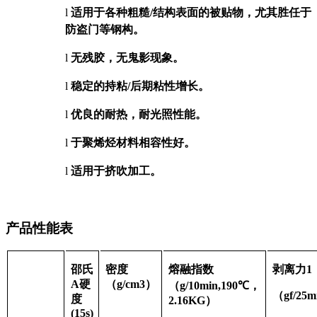
l
适用于各种粗糙
/
结构表面的被贴物，尤其胜任于
防盗门等钢构。
l
无残胶，无鬼影现象。
l
稳定的持粘
/
后期粘性增长。
l
优良的耐热，耐光照性能。
l
于聚烯烃材料相容性好。
l
适用于挤吹加工。
产品性能表
邵氏
密度
熔融指数
剥离力
1
A
硬
（
g/cm3
）
（
g/10min,190
℃，
（
gf/2
度
2.16KG
）
(15s)