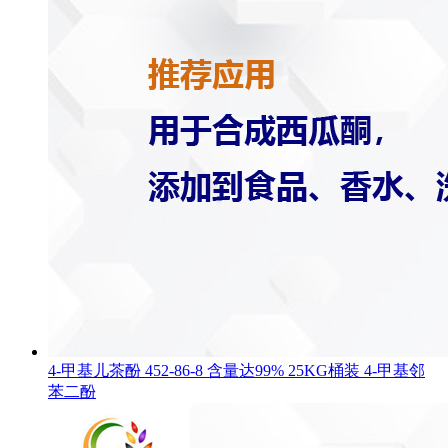
4-甲基儿茶酚 452-86-8 含量达99% 25KG桶装 4-甲基邻
苯二酚