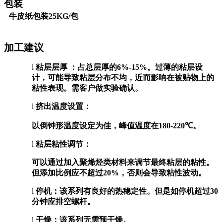
包装
牛皮纸包装
25KG/
包
加工建议
l
粘层层厚
：占总层厚的
6%-15%
。过薄的粘层设
计，可能导致粘层分布不均，近而影响在被贴物上的
粘性表现。需客户做实验确认。
l
挤出温度设置：
以倒钟形温度设定为佳，峰值温度在
180-220
℃。
l
粘层粘性调节：
可以通过加入聚烯烃类材料来调节最终粘层的粘性。
但添加比例应不超过
20%
，否则会导致粘性波动。
l
停机：该系列有良好的热稳定性。但是如停机超过
30
分钟应排空螺杆。
l
干燥：该系列无需预干燥。