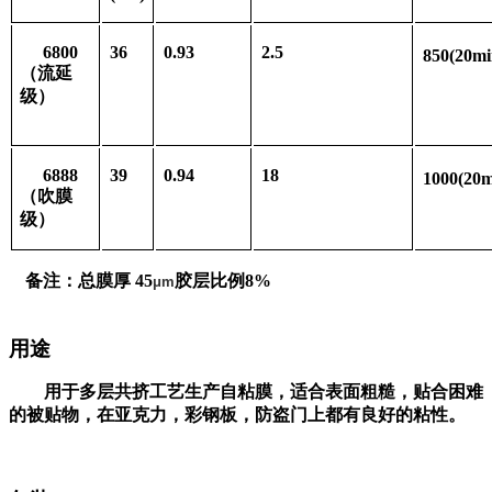
6800
36
0.93
2.5
850(20m
（流延
级）
6888
39
0.94
18
1000(20
（吹膜
级）
备注：总膜厚
45
胶层比例
8%
μm
用途
用于多层共挤工艺生产自粘膜，
适合表面粗糙，贴合困难
的被贴物，在亚克力，彩钢板，防盗门上都有良好的粘性。