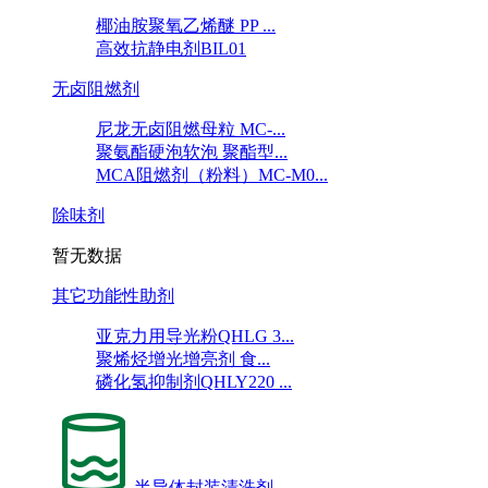
椰油胺聚氧乙烯醚 PP ...
高效抗静电剂BIL01
无卤阻燃剂
尼龙无卤阻燃母粒 MC-...
聚氨酯硬泡软泡 聚酯型...
MCA阻燃剂（粉料）MC-M0...
除味剂
暂无数据
其它功能性助剂
亚克力用导光粉QHLG 3...
聚烯烃增光增亮剂 食...
磷化氢抑制剂QHLY220 ...
半导体封装清洗剂