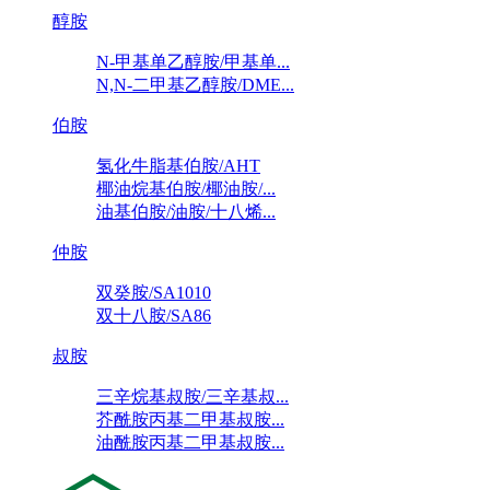
醇胺
N-甲基单乙醇胺/甲基单...
N,N-二甲基乙醇胺/DME...
伯胺
氢化牛脂基伯胺/AHT
椰油烷基伯胺/椰油胺/...
油基伯胺/油胺/十八烯...
仲胺
双癸胺/SA1010
双十八胺/SA86
叔胺
三辛烷基叔胺/三辛基叔...
芥酰胺丙基二甲基叔胺...
油酰胺丙基二甲基叔胺...