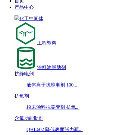
首页
产品中心
化工中间体
工程塑料
涂料油墨助剂
抗静电剂
液体离子抗静电剂 100...
抗氧剂
粉末涂料抗黄变剂 抗氧...
含氟功能助剂
QHL602 降低表面张力疏...