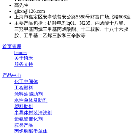
高先生
gjkxr@126.com
上海市嘉定区安亭镇曹安公路5588号财富广场北楼606室
主要产品包括：抗静电剂lq01、N235、丙烯酸十八酯、
三羟甲基丙烷三甲基丙烯酸酯、十二叔胺、十八十六叔
胺、五甲基二乙烯三胺和三辛胺等
首页管理
banner
关于绮禾
服务支持
产品中心
化工中间体
工程塑料
涂料油墨助剂
水性单体及助剂
塑料助剂
半导体封装清洗剂
聚氨酯催化剂
胺类产品
丙烯酸酯类单体