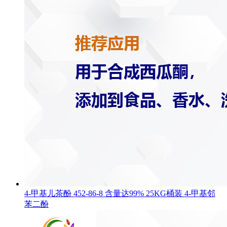
4-甲基儿茶酚 452-86-8 含量达99% 25KG桶装 4-甲基邻
苯二酚