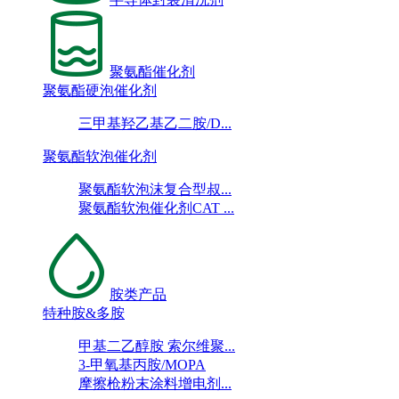
聚氨酯催化剂
聚氨酯硬泡催化剂
三甲基羟乙基乙二胺/D...
聚氨酯软泡催化剂
聚氨酯软泡沫复合型叔...
聚氨酯软泡催化剂CAT ...
胺类产品
特种胺&多胺
甲基二乙醇胺 索尔维聚...
3-甲氧基丙胺/MOPA
摩擦枪粉末涂料增电剂...