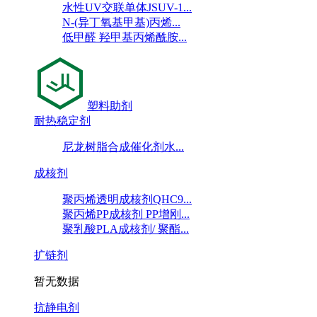
水性UV交联单体JSUV-1...
N-(异丁氧基甲基)丙烯...
低甲醛 羟甲基丙烯酰胺...
塑料助剂
耐热稳定剂
尼龙树脂合成催化剂水...
成核剂
聚丙烯透明成核剂QHC9...
聚丙烯PP成核剂 PP增刚...
聚乳酸PLA成核剂/ 聚酯...
扩链剂
暂无数据
抗静电剂