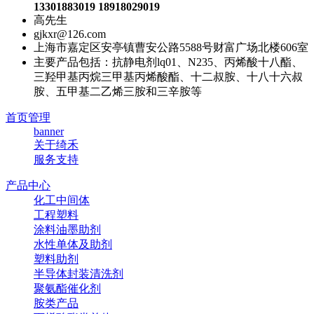
13301883019 18918029019
高先生
gjkxr@126.com
上海市嘉定区安亭镇曹安公路5588号财富广场北楼606室
主要产品包括：抗静电剂lq01、N235、丙烯酸十八酯、
三羟甲基丙烷三甲基丙烯酸酯、十二叔胺、十八十六叔
胺、五甲基二乙烯三胺和三辛胺等
首页管理
banner
关于绮禾
服务支持
产品中心
化工中间体
工程塑料
涂料油墨助剂
水性单体及助剂
塑料助剂
半导体封装清洗剂
聚氨酯催化剂
胺类产品