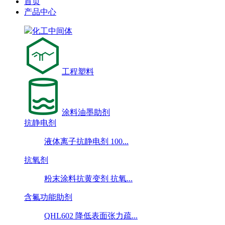
首页
产品中心
化工中间体
工程塑料
涂料油墨助剂
抗静电剂
液体离子抗静电剂 100...
抗氧剂
粉末涂料抗黄变剂 抗氧...
含氟功能助剂
QHL602 降低表面张力疏...