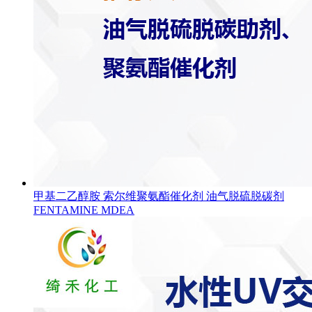
甲基二乙醇胺 索尔维聚氨酯催化剂 油气脱硫脱碳剂
FENTAMINE MDEA