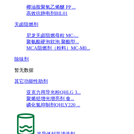
椰油胺聚氧乙烯醚 PP ...
高效抗静电剂BIL01
无卤阻燃剂
尼龙无卤阻燃母粒 MC-...
聚氨酯硬泡软泡 聚酯型...
MCA阻燃剂（粉料）MC-M0...
除味剂
暂无数据
其它功能性助剂
亚克力用导光粉QHLG 3...
聚烯烃增光增亮剂 食...
磷化氢抑制剂QHLY220 ...
半导体封装清洗剂