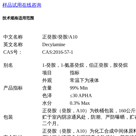
样品试用
在线咨询
技术规格
适用范围
中文名称
正癸胺/癸胺/A10
英文名称
Decylamine
CAS号：
CAS:2016-57-1
别名
1-癸胺，1-氨基癸烷，伯正癸胺，胺癸烷
项目
指标
外观
常温下为液体
产品指标
含量
99% Min
色泽
≤30 APHA
水分
0.3% Max
正癸胺（癸胺，A10）为铁桶包装，160公斤
包装
贮于室内阴凉通风处，防潮、严防曝晒，贮
二个月。
正癸胺（癸胺，A10）为化工合成中间体原