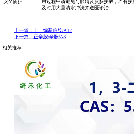
安全防护
用过程中请避免与眼睛及皮肤接触，若有接
及时用大量清水冲洗并送医诊治；
上一篇：
十二烷基伯胺/A12
下一篇：
正辛胺/辛胺/A8
相关推荐