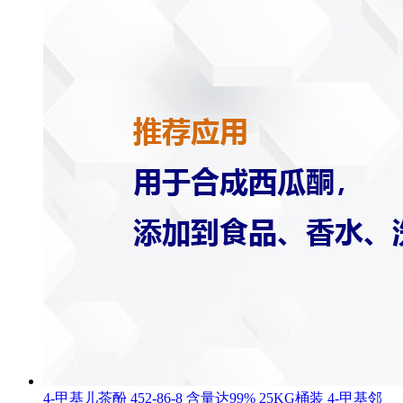
4-甲基儿茶酚 452-86-8 含量达99% 25KG桶装 4-甲基邻