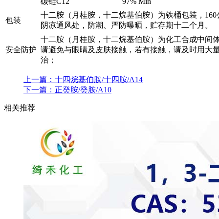
碳链C12
97% Min
十二胺（月桂胺，十二烷基伯胺）为铁桶包装，160
包装
阴凉通风处，防潮、严防曝晒，贮存期十二个月。
十二胺（月桂胺，十二烷基伯胺）为化工合成中间
安全防护
请避免与眼睛及皮肤接触，若有接触，请及时用大
治；
上一篇：
十四烷基伯胺/十四胺/A14
下一篇：
正癸胺/癸胺/A10
相关推荐