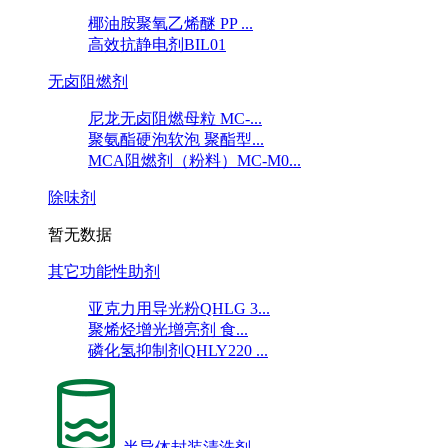
椰油胺聚氧乙烯醚 PP ...
高效抗静电剂BIL01
无卤阻燃剂
尼龙无卤阻燃母粒 MC-...
聚氨酯硬泡软泡 聚酯型...
MCA阻燃剂（粉料）MC-M0...
除味剂
暂无数据
其它功能性助剂
亚克力用导光粉QHLG 3...
聚烯烃增光增亮剂 食...
磷化氢抑制剂QHLY220 ...
半导体封装清洗剂