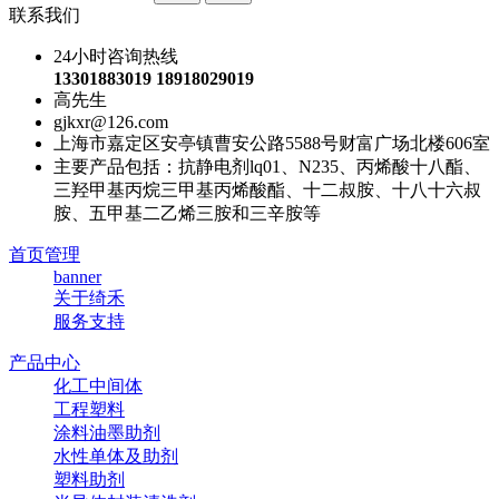
联系我们
24小时咨询热线
13301883019 18918029019
高先生
gjkxr@126.com
上海市嘉定区安亭镇曹安公路5588号财富广场北楼606室
主要产品包括：抗静电剂lq01、N235、丙烯酸十八酯、
三羟甲基丙烷三甲基丙烯酸酯、十二叔胺、十八十六叔
胺、五甲基二乙烯三胺和三辛胺等
首页管理
banner
关于绮禾
服务支持
产品中心
化工中间体
工程塑料
涂料油墨助剂
水性单体及助剂
塑料助剂