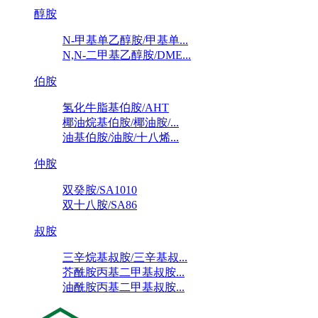
醇胺
N-甲基单乙醇胺/甲基单...
N,N-二甲基乙醇胺/DME...
伯胺
氢化牛脂基伯胺/AHT
椰油烷基伯胺/椰油胺/...
油基伯胺/油胺/十八烯...
仲胺
双癸胺/SA1010
双十八胺/SA86
叔胺
三辛烷基叔胺/三辛基叔...
芥酰胺丙基二甲基叔胺...
油酰胺丙基二甲基叔胺...