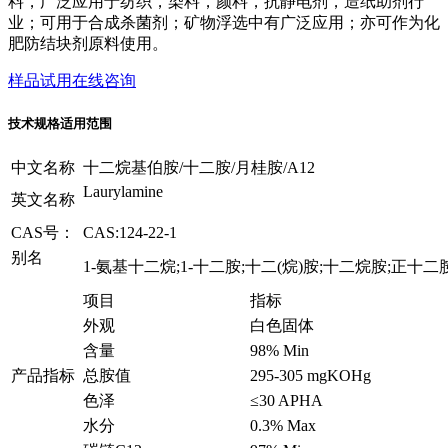
料，广泛应用于纺织，染料，颜料，抗静电剂，造纸助剂行
业；可用于合​成杀菌剂；矿物浮选中有广泛应用；亦可作为化
肥防结块剂原料使用。
样品试用
在线咨询
技术规格
适用范围
中文名称
十二烷基伯胺/十二胺/月桂胺/A12
Laurylamine
英文名称
CAS号：
CAS:124-22-1
别名
1-氨基十二烷;1-十二胺;十二(烷)胺;十二烷胺;正十二
项目
指标
外观
白色固体
含量
98% Min
产品指标
总胺值
295-305 mgKOHg
色泽
≤30 APHA
水分
0.3% Max