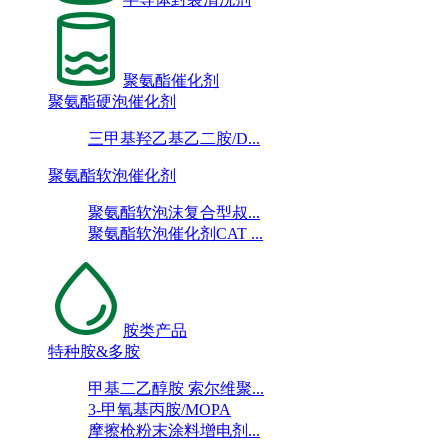
聚氨酯催化剂
聚氨酯硬泡催化剂
三甲基羟乙基乙二胺/D...
聚氨酯软泡催化剂
聚氨酯软泡沫复合型叔...
聚氨酯软泡催化剂CAT ...
胺类产品
特种胺&多胺
甲基二乙醇胺 索尔维聚...
3-甲氧基丙胺/MOPA
摩擦枪粉末涂料增电剂...