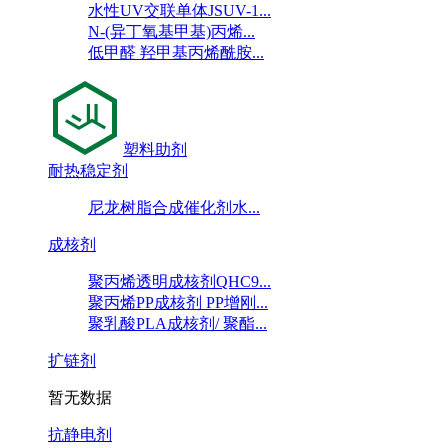
水性UV交联单体JSUV-1...
N-(异丁氧基甲基)丙烯...
低甲醛 羟甲基丙烯酰胺...
塑料助剂
耐热稳定剂
尼龙树脂合成催化剂水...
成核剂
聚丙烯透明成核剂QHC9...
聚丙烯PP成核剂 PP增刚...
聚乳酸PLA成核剂/ 聚酯...
扩链剂
暂无数据
抗静电剂