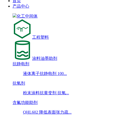
首页
产品中心
化工中间体
工程塑料
涂料油墨助剂
抗静电剂
液体离子抗静电剂 100...
抗氧剂
粉末涂料抗黄变剂 抗氧...
含氟功能助剂
QHL602 降低表面张力疏...