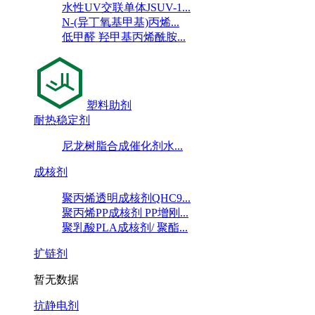
水性UV交联单体JSUV-1...
N-(异丁氧基甲基)丙烯...
低甲醛 羟甲基丙烯酰胺...
塑料助剂
耐热稳定剂
尼龙树脂合成催化剂水...
成核剂
聚丙烯透明成核剂QHC9...
聚丙烯PP成核剂 PP增刚...
聚乳酸PLA成核剂/ 聚酯...
扩链剂
暂无数据
抗静电剂