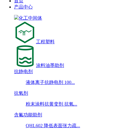
首页
产品中心
化工中间体
工程塑料
涂料油墨助剂
抗静电剂
液体离子抗静电剂 100...
抗氧剂
粉末涂料抗黄变剂 抗氧...
含氟功能助剂
QHL602 降低表面张力疏...