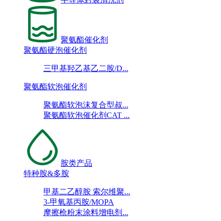
聚氨酯催化剂
聚氨酯硬泡催化剂
三甲基羟乙基乙二胺/D...
聚氨酯软泡催化剂
聚氨酯软泡沫复合型叔...
聚氨酯软泡催化剂CAT ...
胺类产品
特种胺&多胺
甲基二乙醇胺 索尔维聚...
3-甲氧基丙胺/MOPA
摩擦枪粉末涂料增电剂...