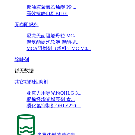
椰油胺聚氧乙烯醚 PP ...
高效抗静电剂BIL01
无卤阻燃剂
尼龙无卤阻燃母粒 MC-...
聚氨酯硬泡软泡 聚酯型...
MCA阻燃剂（粉料）MC-M0...
除味剂
暂无数据
其它功能性助剂
亚克力用导光粉QHLG 3...
聚烯烃增光增亮剂 食...
磷化氢抑制剂QHLY220 ...
半导体封装清洗剂