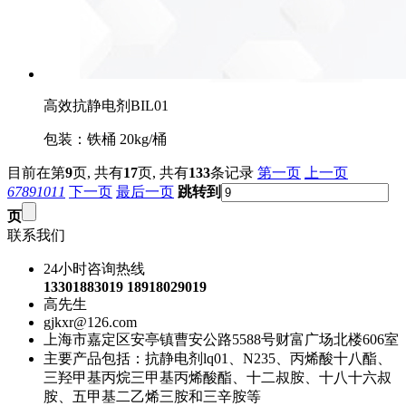
高效抗静电剂BIL01
包装：铁桶 20kg/桶
目前在第
9
页,
共有
17
页,
共有
133
条记录
第一页
上一页
6
7
8
9
10
11
下一页
最后一页
跳转到
页
联系我们
24小时咨询热线
13301883019 18918029019
高先生
gjkxr@126.com
上海市嘉定区安亭镇曹安公路5588号财富广场北楼606室
主要产品包括：抗静电剂lq01、N235、丙烯酸十八酯、
三羟甲基丙烷三甲基丙烯酸酯、十二叔胺、十八十六叔
胺、五甲基二乙烯三胺和三辛胺等