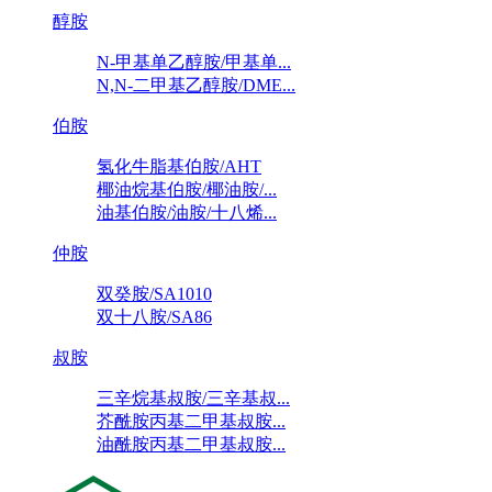
醇胺
N-甲基单乙醇胺/甲基单...
N,N-二甲基乙醇胺/DME...
伯胺
氢化牛脂基伯胺/AHT
椰油烷基伯胺/椰油胺/...
油基伯胺/油胺/十八烯...
仲胺
双癸胺/SA1010
双十八胺/SA86
叔胺
三辛烷基叔胺/三辛基叔...
芥酰胺丙基二甲基叔胺...
油酰胺丙基二甲基叔胺...